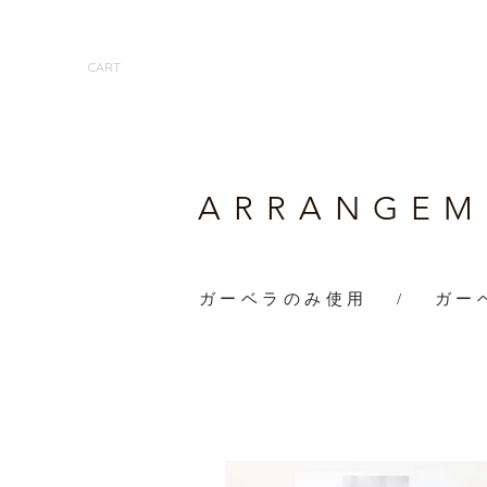
CART
​ARRANGE
ガーベラのみ使用
/
ガー