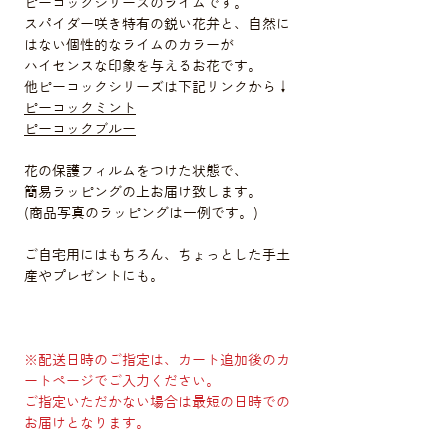
ピーコックシリーズのライムです。
スパイダー咲き特有の鋭い花弁と、自然に
はない個性的なライムのカラーが
ハイセンスな印象を与えるお花です。
他ピーコックシリーズは下記リンクから↓
ピーコックミント
ピーコックブルー
花の保護フィルムをつけた状態で、
簡易ラッピングの上お届け致します。
(商品写真のラッピングは一例です。)
ご自宅用にはもちろん、ちょっとした手土
産やプレゼントにも。
※配送日時のご指定は、カート追加後のカ
ートページでご入力ください。
ご指定いただかない場合は最短の日時での
お届けとなります。