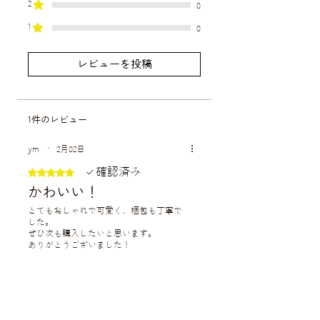
つけください。
2
0
※配送日時のご指定は、カート追加後のカ
1
0
⚫︎お花は生き物なので、多少の個体差があ
ートページでご入力ください。
ります。染まり方にも多少の差がある場合
ご指定いただかない場合は最短の日時での
がございます。ご了承ください。
レビューを投稿
お届けとなります。
【配送指定可能日のご案内】
当日12時までのご注文で、最短5日後のご指
1件のレビュー
定が可能です。
配送場所により5日よりも早くお届けでき
ym
•
2月02日
る可能性もございます。
確認済み
5つ星のうち5と評価されています。
お急ぎの場合は一度ご相談ください。
かわいい！
とてもおしゃれで可愛く、梱包も丁寧で
した。
ぜひ次も購入したいと思います。
ありがとうございました！