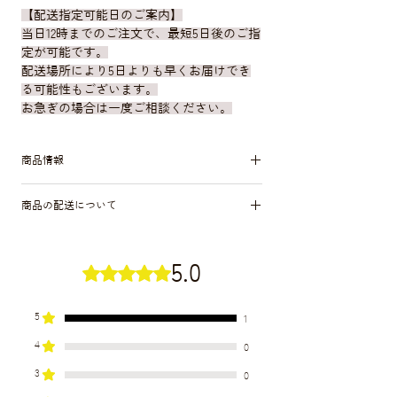
【配送指定可能日のご案内】
当日12時までのご注文で、最短5日後のご指
定が可能です。
配送場所により5日よりも早くお届けでき
る可能性もございます。
お急ぎの場合は一度ご相談ください。
商品情報
⚫︎参考サイズ
商品の配送について
花丈40cm前後
花径7cm〜9cm
⚫︎切り花延命剤（エコゼリー）を使用の
上、ヤマト運輸クール便での発送になりま
5.0
⚫︎この商品は染めたお花です。染色液を茎
5つ星のうち5と評価されています。
す。1つの商品ごとに１箱での梱包になりま
から吸わせているため、お花を触る際は手
す。
や服に色がついてしまう事があります。お
5
1
気をつけください。皮膚についたものは石
⚫︎ 北海道・沖縄以外は送料無料です。
鹸で洗う / 衣服についたものは洗濯する
4
0
北海道は +300円
という対処で大抵は落ちますが、万が一取
沖縄は+450円いただきます。
3
0
れない場合もございますので、十分お気を
（80サイズでお送り致します。）